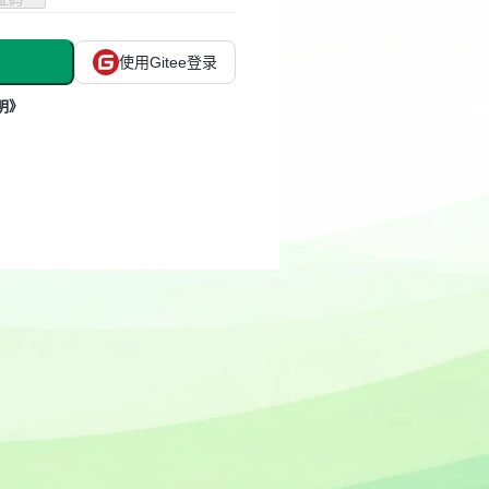
使用Gitee登录
明》