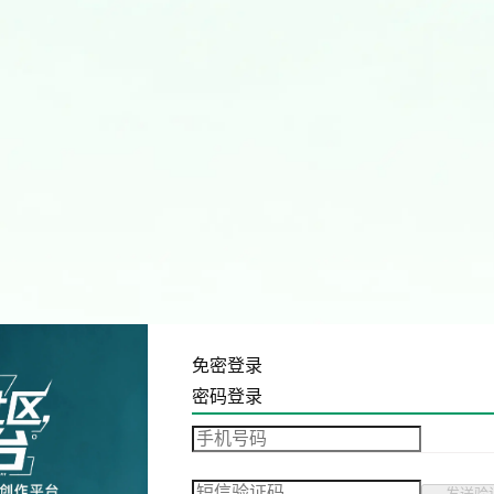
免密登录
密码登录
发送验