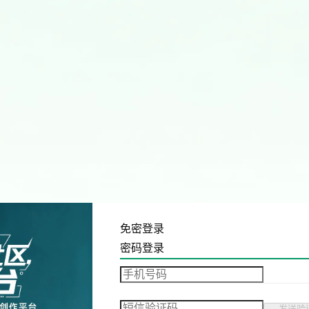
免密登录
密码登录
发送验