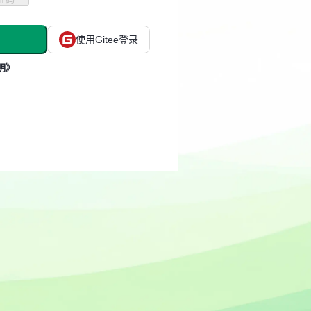
使用Gitee登录
明》