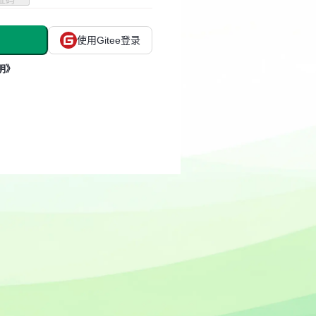
使用Gitee登录
明》