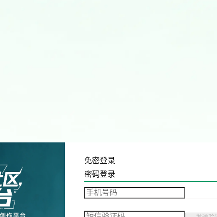
免密登录
密码登录
发送验