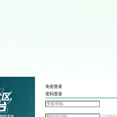
免密登录
密码登录
发送验