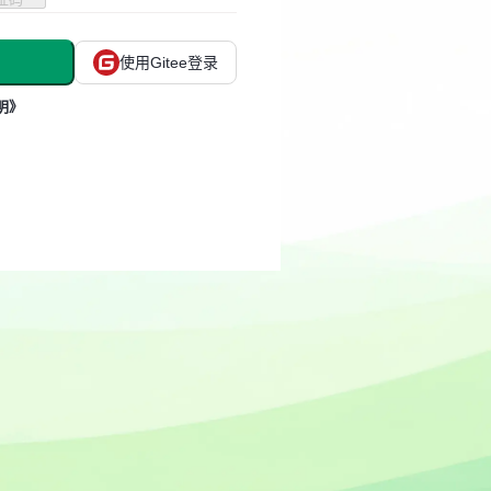
使用Gitee登录
明》