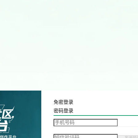
免密登录
密码登录
发送验