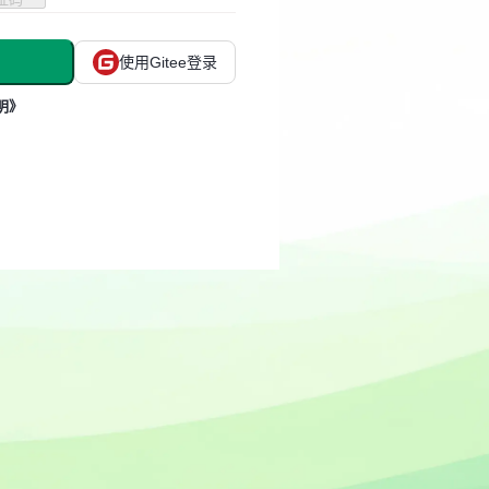
使用Gitee登录
明》