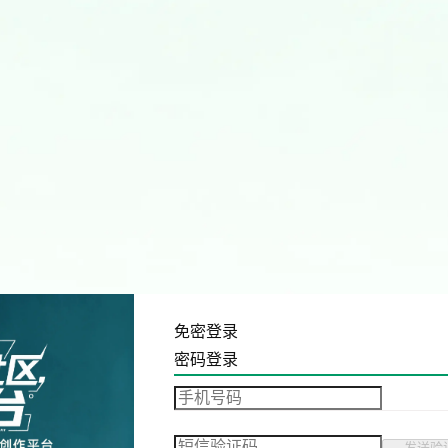
免密登录
密码登录
发送验