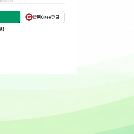
使用Gitee登录
明》