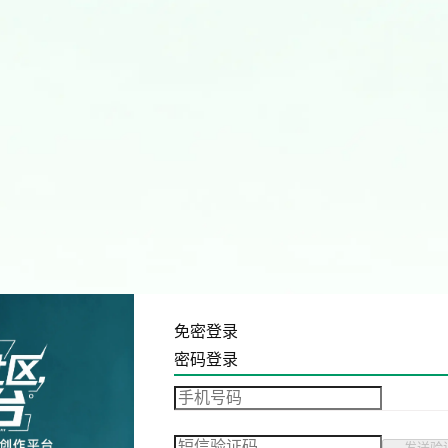
免密登录
密码登录
发送验