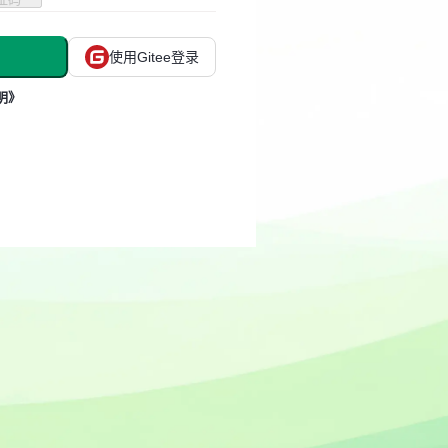
使用Gitee登录
明》