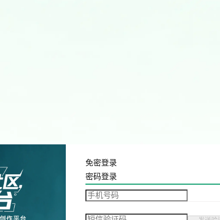
免密登录
密码登录
发送验