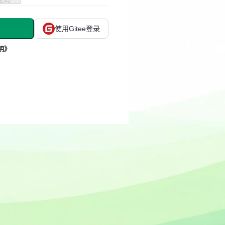
使用Gitee登录
明》