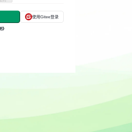
使用Gitee登录
明》