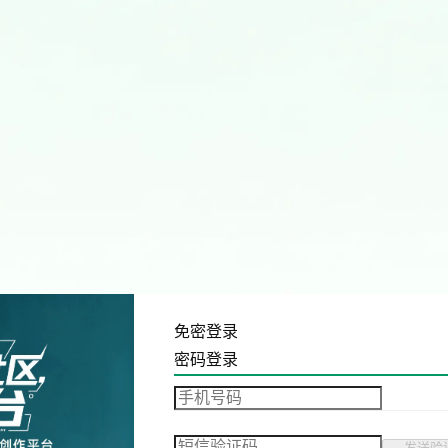
免密登录
密码登录
发送验