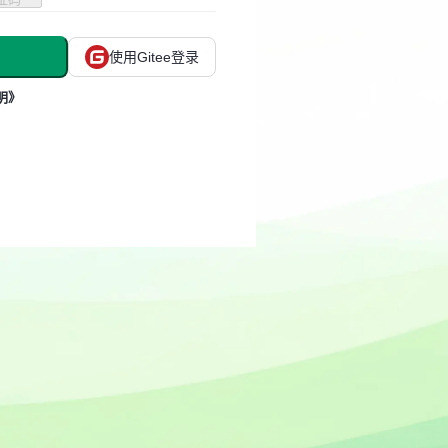
使用Gitee登录
明》