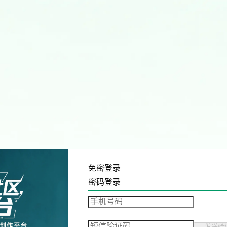
免密登录
密码登录
发送验