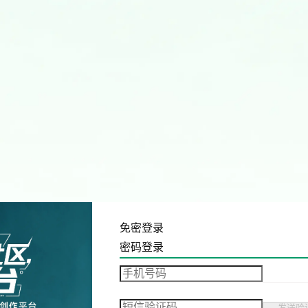
免密登录
密码登录
发送验