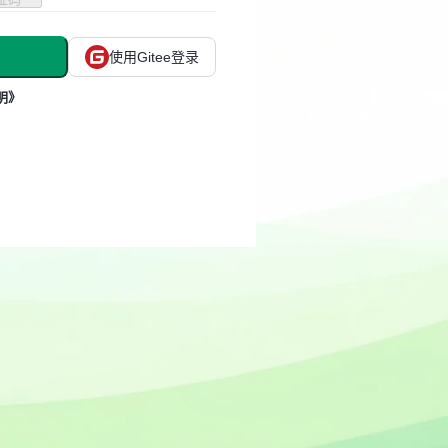
使用Gitee登录
明》