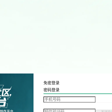
免密登录
密码登录
发送验