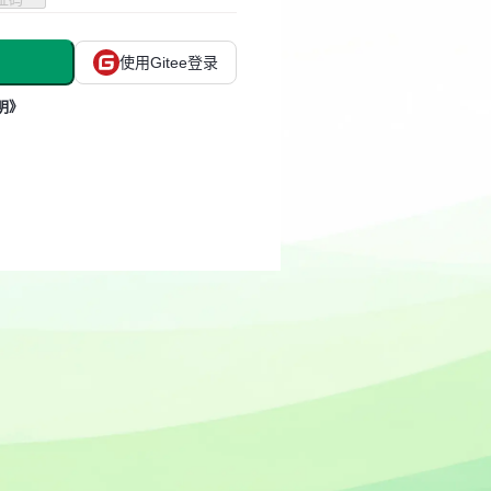
使用Gitee登录
明》