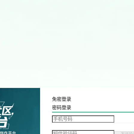
免密登录
密码登录
发送验