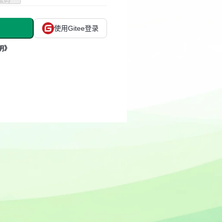
使用Gitee登录
明》