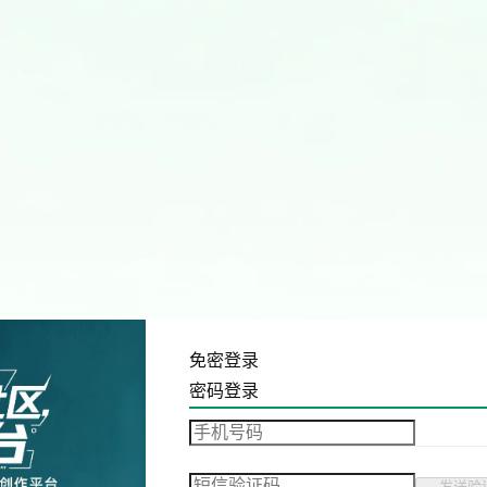
免密登录
密码登录
发送验