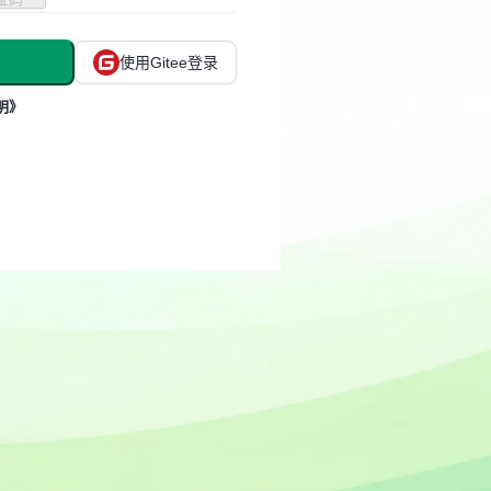
使用Gitee登录
明》