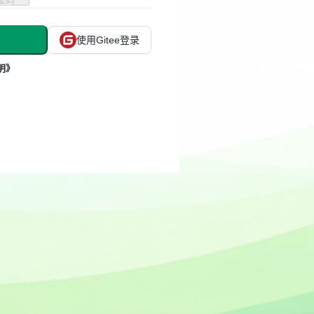
使用Gitee登录
明》