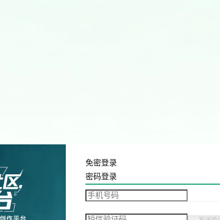
免密登录
密码登录
发送验