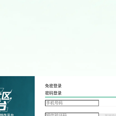
免密登录
密码登录
发送验