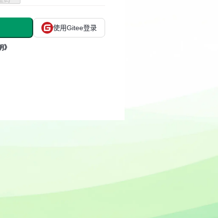
使用Gitee登录
明》