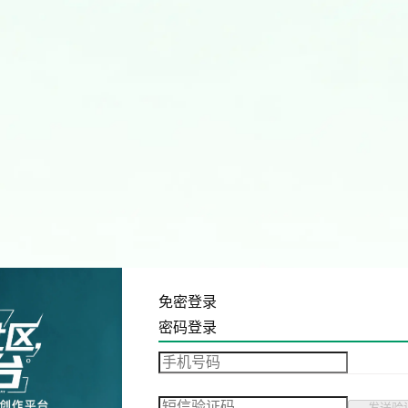
免密登录
密码登录
发送验