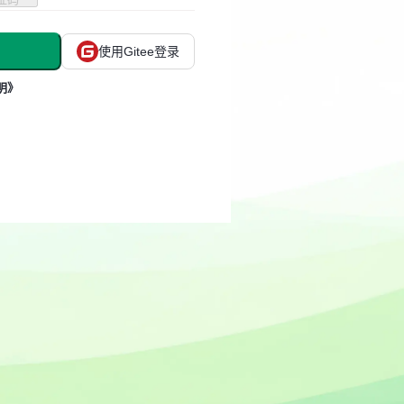
使用Gitee登录
明》