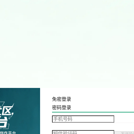
免密登录
密码登录
发送验