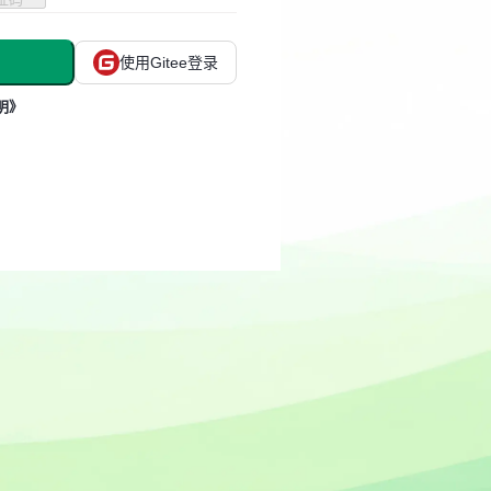
使用Gitee登录
明》