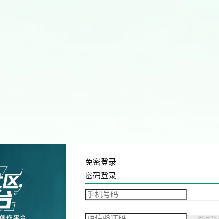
免密登录
密码登录
发送验