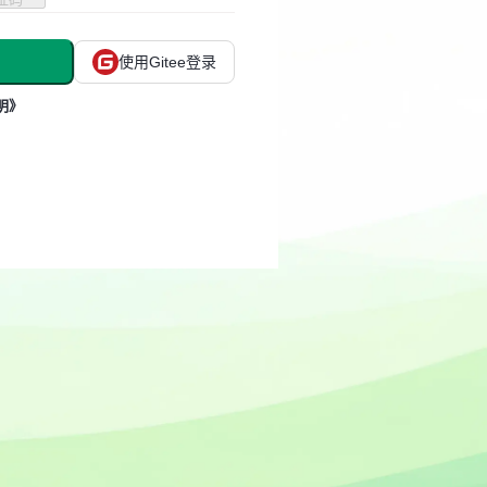
使用Gitee登录
明》