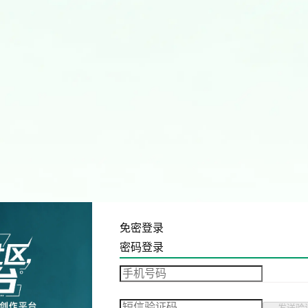
免密登录
密码登录
发送验