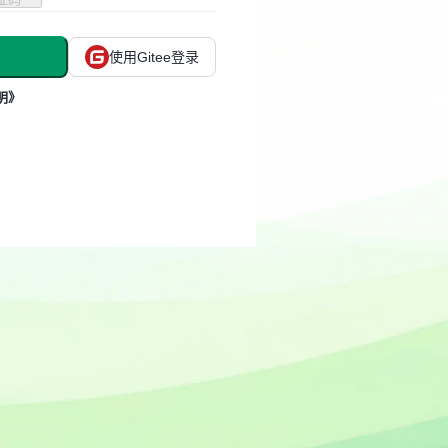
使用Gitee登录
明》