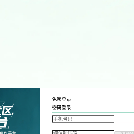
免密登录
密码登录
发送验