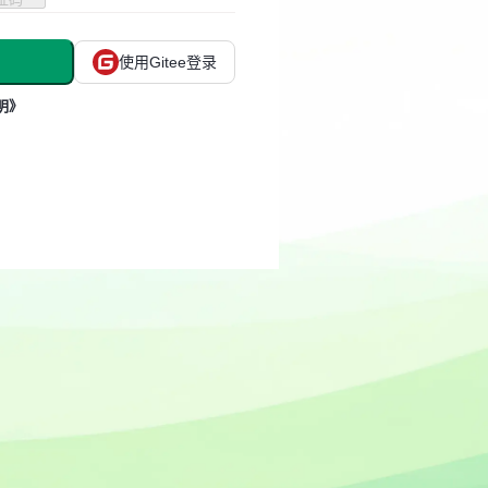
使用Gitee登录
明》