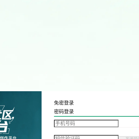
免密登录
密码登录
发送验