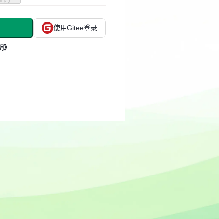
使用Gitee登录
明》