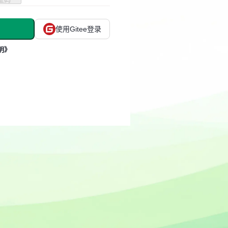
使用Gitee登录
明》