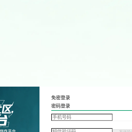
免密登录
密码登录
发送验