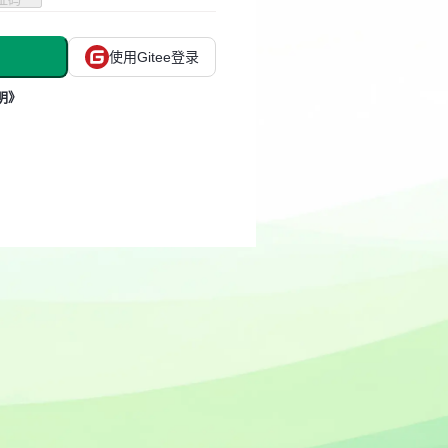
使用Gitee登录
明》