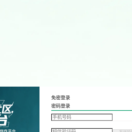
免密登录
密码登录
发送验