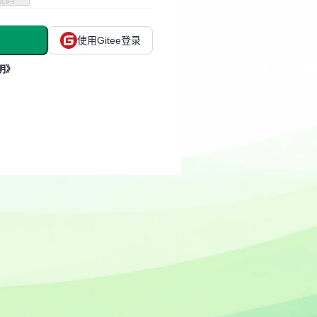
使用Gitee登录
明》