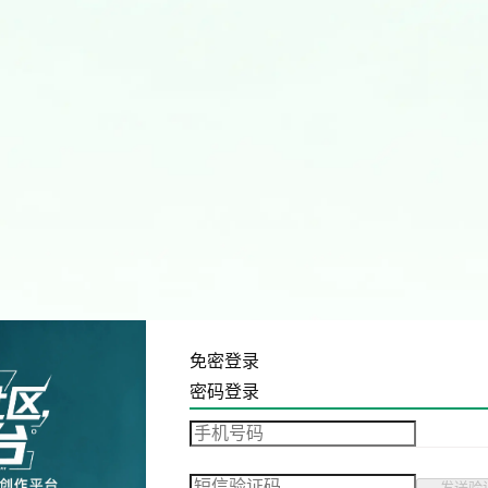
免密登录
密码登录
发送验