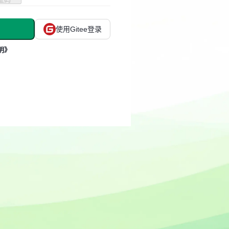
使用Gitee登录
明》