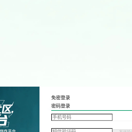
免密登录
密码登录
发送验