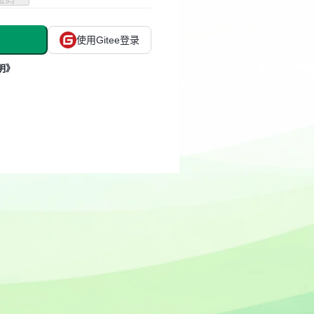
使用Gitee登录
明》