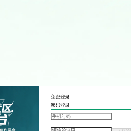
免密登录
密码登录
发送验