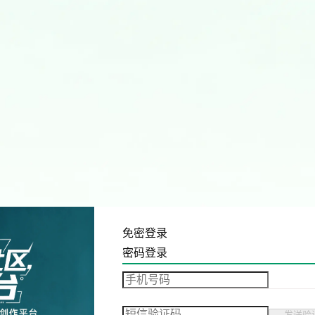
免密登录
密码登录
发送验