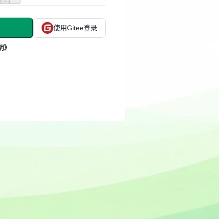
使用Gitee登录
明》