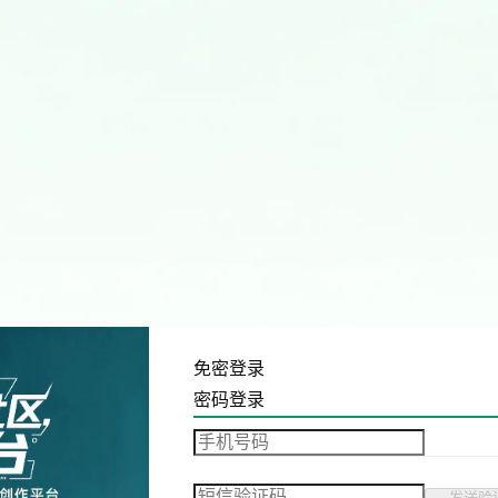
免密登录
密码登录
发送验