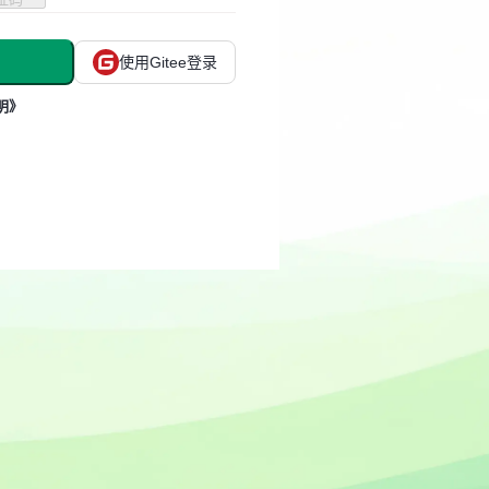
使用Gitee登录
明》