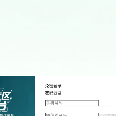
免密登录
密码登录
发送验