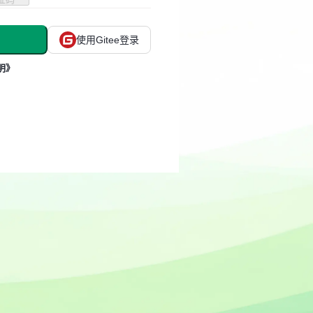
使用Gitee登录
明》