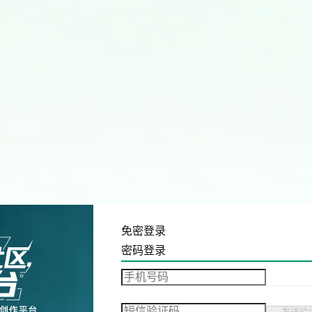
免密登录
密码登录
发送验