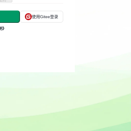
使用Gitee登录
明》