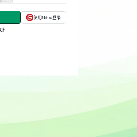
使用Gitee登录
明》