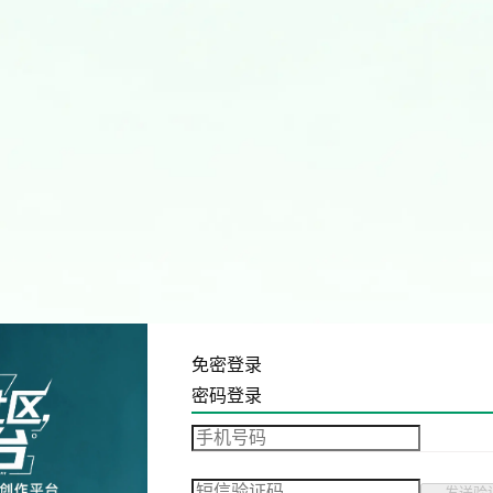
免密登录
密码登录
发送验