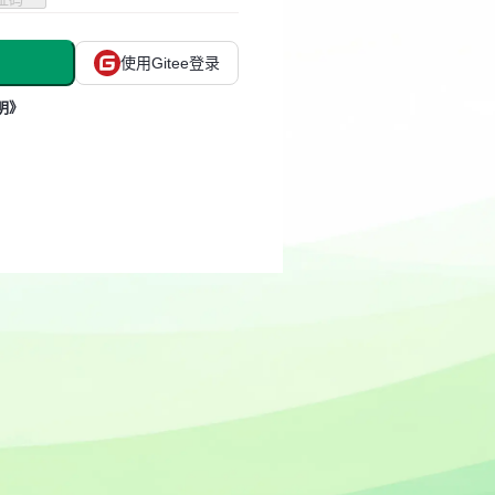
使用Gitee登录
明》