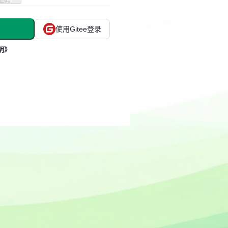
使用Gitee登录
明》