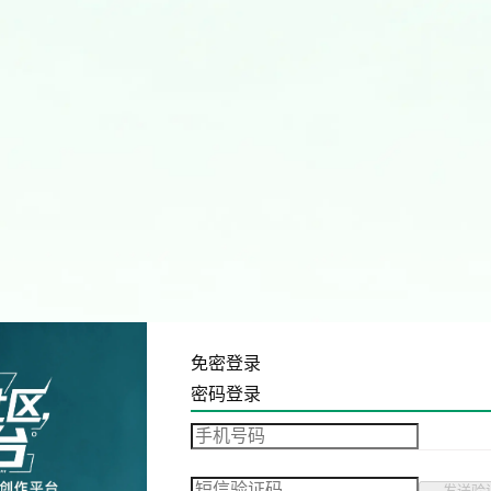
免密登录
密码登录
发送验