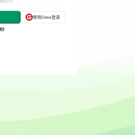
使用Gitee登录
明》