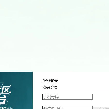
免密登录
密码登录
发送验