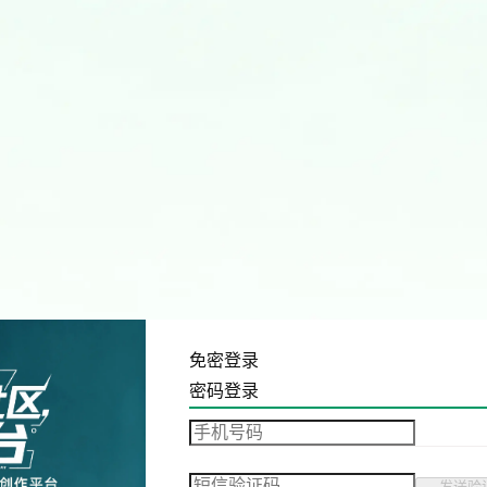
免密登录
密码登录
发送验