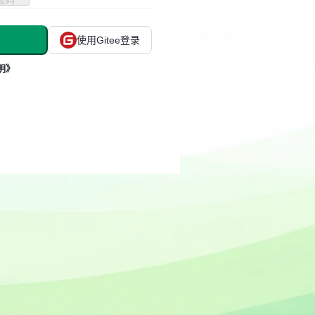
使用Gitee登录
明》