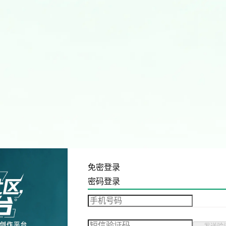
免密登录
密码登录
发送验