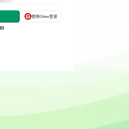
使用Gitee登录
明》