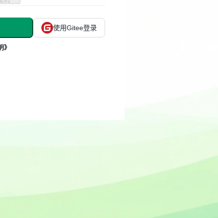
使用Gitee登录
明》