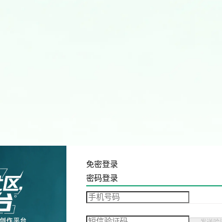
免密登录
密码登录
发送验