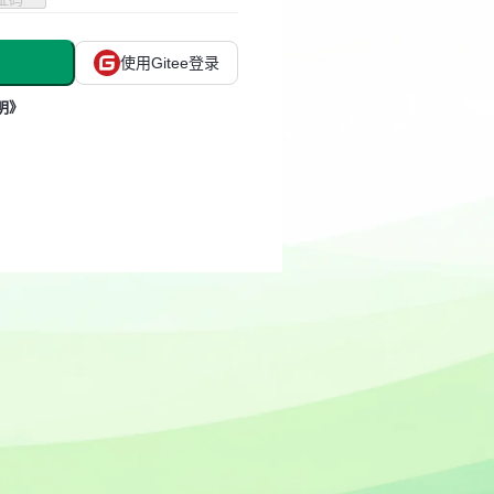
使用Gitee登录
明》