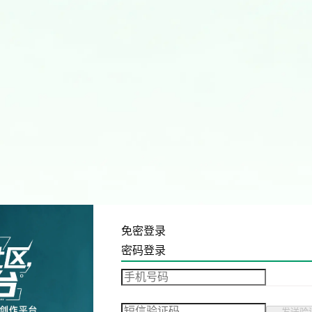
免密登录
密码登录
发送验