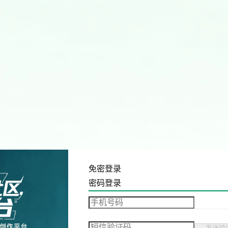
免密登录
密码登录
发送验