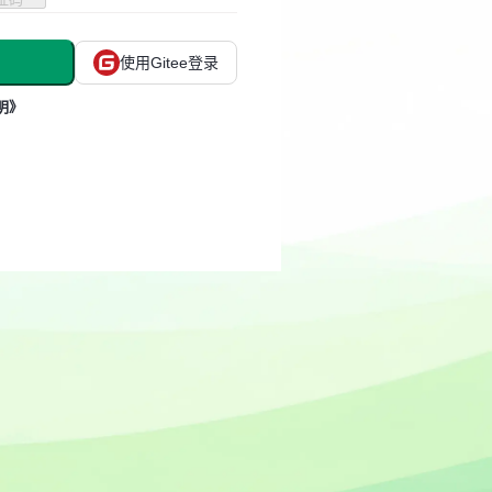
使用Gitee登录
明》