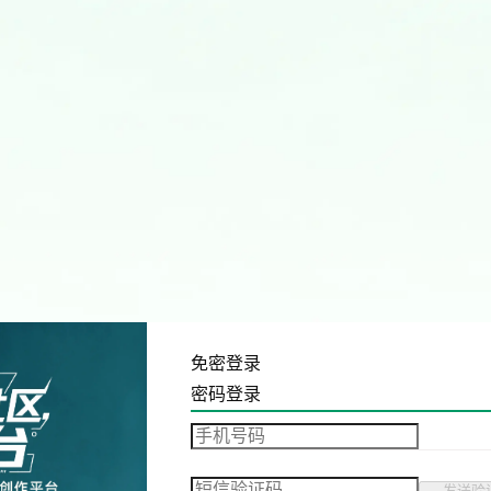
免密登录
密码登录
发送验