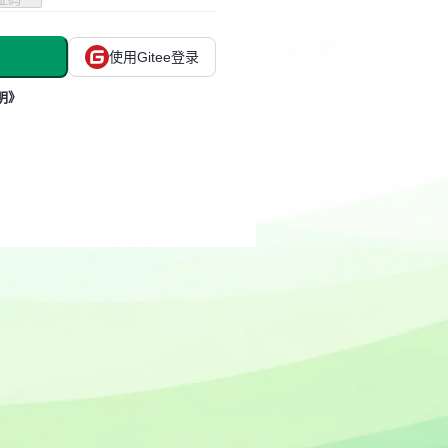
使用Gitee登录
明》