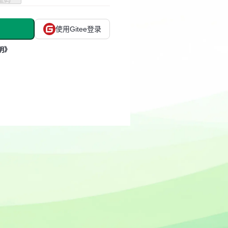
使用Gitee登录
明》