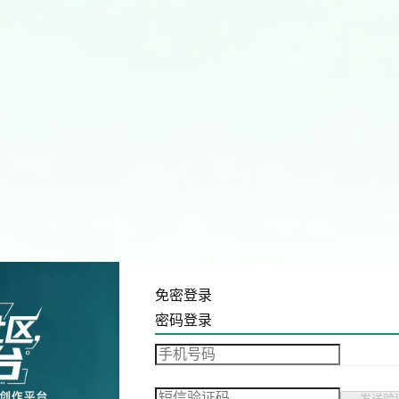
免密登录
密码登录
发送验