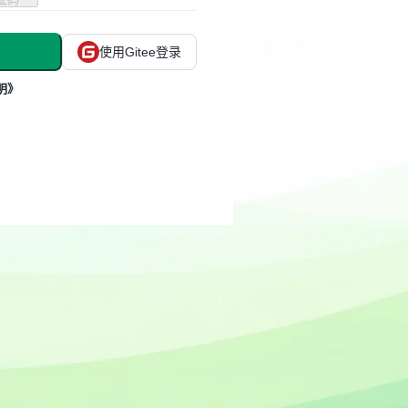
使用Gitee登录
明》