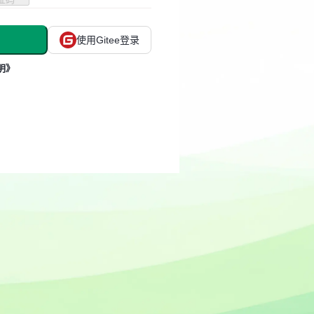
使用Gitee登录
明》