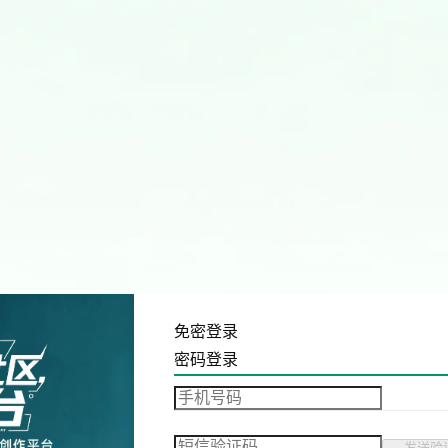
免密登录
密码登录
发送验