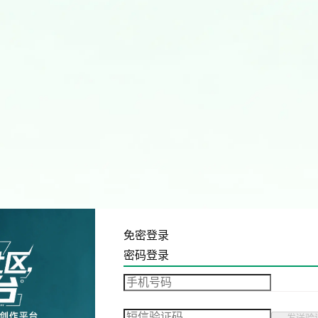
免密登录
密码登录
发送验