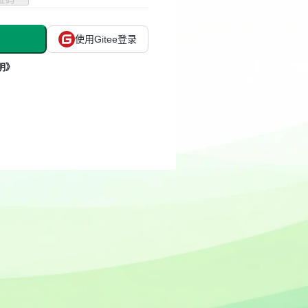
使用Gitee登录
明》