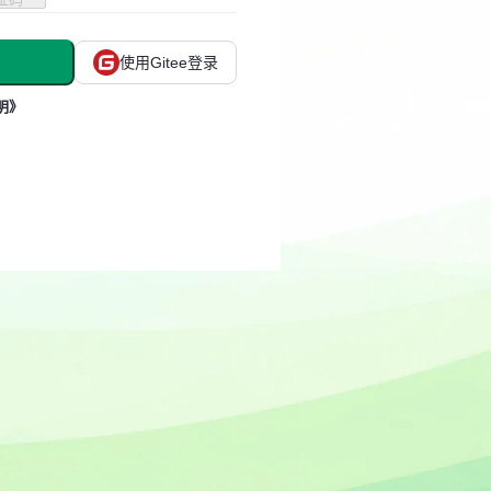
使用Gitee登录
明》