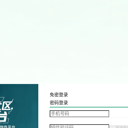
免密登录
密码登录
发送验