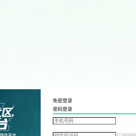
免密登录
密码登录
发送验