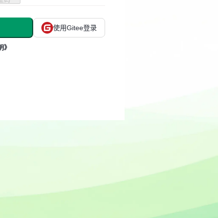
使用Gitee登录
明》