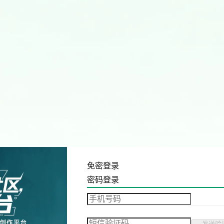
免密登录
密码登录
发送验