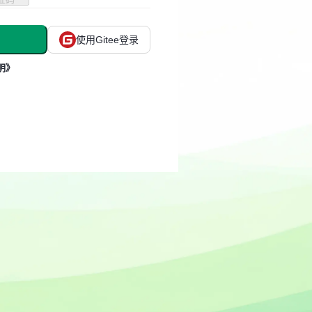
使用Gitee登录
明》