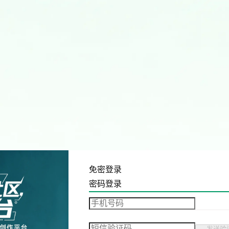
免密登录
密码登录
发送验