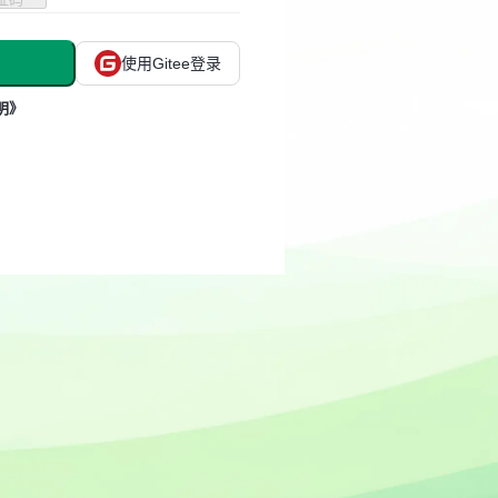
使用Gitee登录
明》