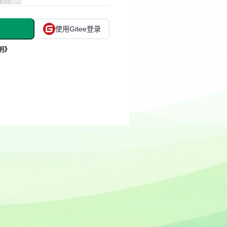
使用Gitee登录
明》