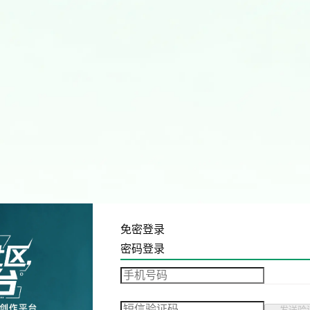
免密登录
密码登录
发送验